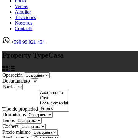
Inicio
Ventas
Alquiler
Tasaciones
Nosotros
Contacto
+598 95 821 454
Property Type
Casa
Operación
Departamento
Barrio
Tipo de propiedad
Dormitorios
Baños
Cochera
Precio mínimo
Precio máximo