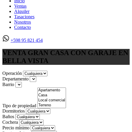
Inicio
Ventas
Alquiler
Tasaciones
Nosotros
Contacto
+598 95 821 454
VENTA GRAN CASA CON GARAJE EN
BELLA VISTA
Operación
Departamento
Barrio
Tipo de propiedad
Dormitorios
Baños
Cochera
Precio mínimo