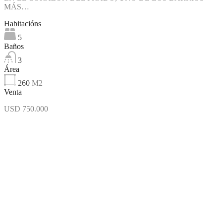
MÁS…
Habitacións
5
Baños
3
Área
260
M2
Venta
USD 750.000
Destacado