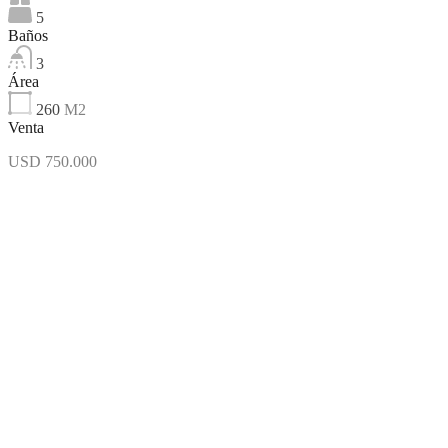
5
Baños
3
Área
260
M2
Venta
USD 750.000
Destacado