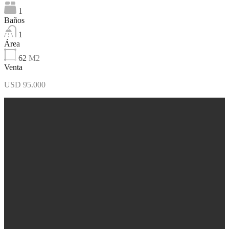
1
Baños
1
Área
62
M2
Venta
USD 95.000