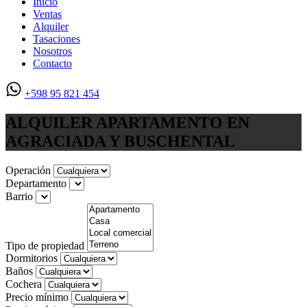
Inicio
Ventas
Alquiler
Tasaciones
Nosotros
Contacto
+598 95 821 454
ALQUILER APARTAMENTO EN
AGRACIADA Y BUSCHENTAL
Operación
Departamento
Barrio
Tipo de propiedad
Dormitorios
Baños
Cochera
Precio mínimo